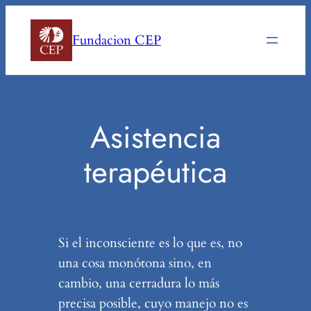
Saltar
al
Fundacion CEP
contenido
Asistencia
terapéutica
Si el inconsciente es lo que es, no
una cosa monótona sino, en
cambio, una cerradura lo más
precisa posible, cuyo manejo no es