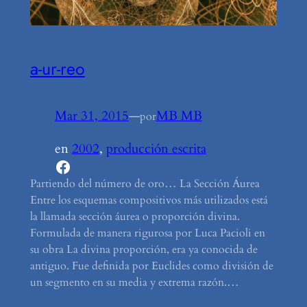
a-ur-reo
Mar 31, 2015
—
MB MB
por
en
2002
, 
producción escrita
Facebook
Partiendo del número de oro… La Sección Áurea
Entre los esquemas compositivos más utilizados está
la llamada sección áurea o proporción divina.
Formulada de manera rigurosa por Luca Pacioli en
su obra La divina proporción, era ya conocida de
antiguo. Fue definida por Euclides como división de
un segmento en su media y extrema razón.…