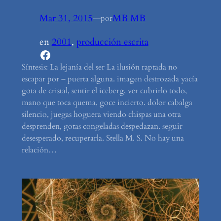
Mar 31, 2015
—
MB MB
por
en
2001
, 
producción escrita
Facebook
Síntesis: La lejanía del ser La ilusión raptada no
escapar por – puerta alguna. imagen destrozada yacía
gota de cristal, sentir el iceberg, ver cubrirlo todo,
mano que toca quema, goce incierto. dolor cabalga
silencio, juegas hoguera viendo chispas una otra
desprenden, gotas congeladas despedazan. seguir
desesperado, recuperarla. Stella M. S. No hay una
relación…