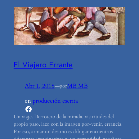
El Viajero Errante
Abr 1, 2015
—
MB MB
por
en
producción escrita
Facebook
Un viaje. Derrotero de la mirada, visicitudes del
propio paso, lazo con la imagen por-venir, errancia.
Por eso, armar un destino es dibujar encuentros
siderantes, imaginarizar su voluptuosidad, prodigar