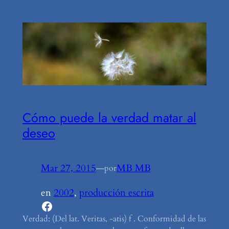
Cómo puede la verdad matar al
deseo
Mar 27, 2015
—
MB MB
por
en
2002
, 
producción escrita
Facebook
Verdad: (Del lat. Veritas, -atis) f . Conformidad de las