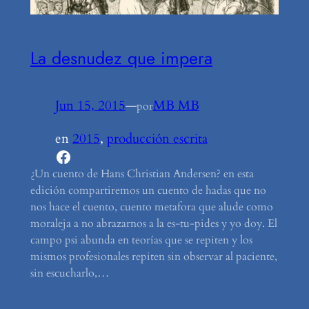
La desnudez que impera
Jun 15, 2015
—
MB MB
por
en
2015
, 
producción escrita
Facebook
¿Un cuento de Hans Christian Andersen? en esta
edición compartiremos un cuento de hadas que no
nos hace el cuento, cuento metafora que alude como
moraleja a no abrazarnos a la es-tu-pides y yo doy. El
campo psi abunda en teorías que se repiten y los
mismos profesionales repiten sin observar al paciente,
sin escucharlo,…