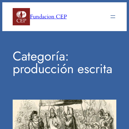
Saltar
al
Fundacion CEP
contenido
Categoría:
producción escrita