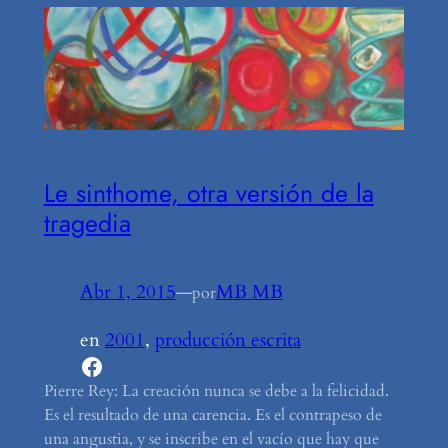
Le sinthome, otra versión de la
tragedia
Abr 1, 2015
—
MB MB
por
en
2001
, 
producción escrita
Facebook
Pierre Rey: La creación nunca se debe a la felicidad.
Es el resultado de una carencia. Es el contrapeso de
una angustia, y se inscribe en el vacío que hay que