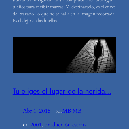
sueños para recibir marcas. Y, destinárselo, es el envés
del trazado, lo que no se halla en la imagen recortada.
Es el dejo en las huellas…
Tu eliges el lugar de la herida…
Abr 1, 2015
—
MB MB
por
en
2001
, 
producción escrita