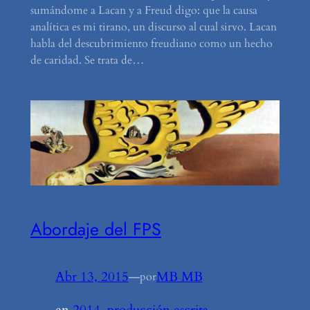
sumándome a Lacan y a Freud digo: que la causa
analítica es mi tirano, un discurso al cual sirvo. Lacan
habla del descubrimiento freudiano como un hecho
de caridad. Se trata de…
Abordaje del FPS
Abr 13, 2015
—
MB MB
por
en
2014
, 
producción escrita