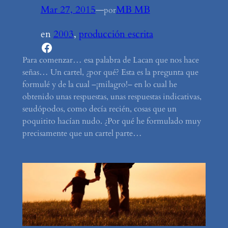
Mar 27, 2015
—
MB MB
por
en
2003
, 
producción escrita
Facebook
Para comenzar… esa palabra de Lacan que nos hace
señas… Un cartel, ¿por qué? Esta es la pregunta que
formulé y de la cual –¡milagro!– en lo cual he
obtenido unas respuestas, unas respuestas indicativas,
seudópodos, como decía recién, cosas que un
poquitito hacían nudo. ¿Por qué he formulado muy
precisamente que un cartel parte…