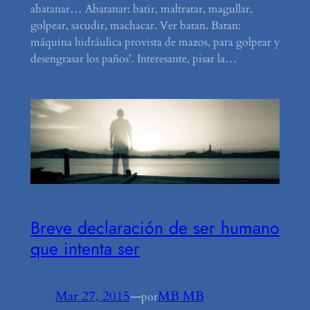
abatanar… Abatanar: batir, maltratar, magullar,
golpear, sacudir, machacar. Ver batan. Batan:
máquina hidráulica provista de mazos, para golpear y
desengrasar los paños’. Interesante, pisar la…
Breve declaración de ser humano
que intenta ser
Mar 27, 2015
—
MB MB
por