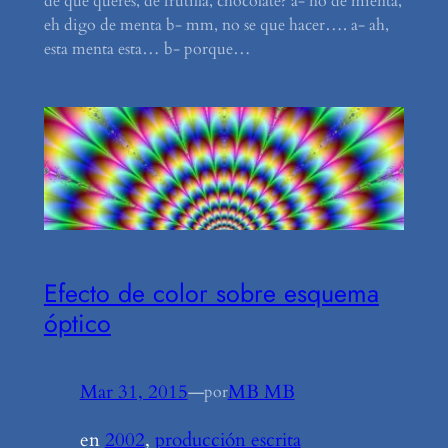
de qué querés, de frutilla, chocolate? a- no de mienta,
eh digo de menta b- mm, no se que hacer…. a- ah,
esta menta esta… b- porque…
Efecto de color sobre esquema
óptico
Mar 31, 2015
—
MB MB
por
en
2002
, 
producción escrita