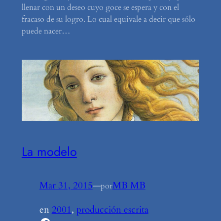
llenar con un deseo cuyo goce se espera y con el
fracaso de su logro. Lo cual equivale a decir que sólo
puede nacer…
La modelo
Mar 31, 2015
—
MB MB
por
en
2001
, 
producción escrita