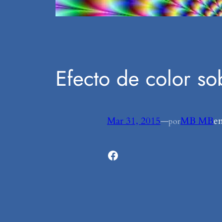
Efecto de color s
Mar 31, 2015
—
MB MB
e
por
Facebook