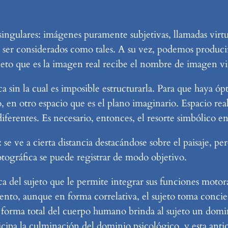
singulares: imágenes puramente subjetivas, llamadas virt
 ser considerados como tales. A su vez, podemos producir
bjeto que es la imagen real recibe el nombre de imagen vi
 sin la cual es imposible estructurarla. Para que haya óp
o, en otro espacio que es el plano imaginario. Espacio re
ferentes. Es necesario, entonces, el resorte simbólico e
: se ve a cierta distancia destacándose sobre el paisaje, p
tográfica se puede registrar de modo objetivo.
a del sujeto que le permite integrar sus funciones motor
nto, aunque en forma correlativa, el sujeto toma concie
una forma total del cuerpo humano brinda al sujeto un do
cipa la culminación del dominio psicológico, y esta antici