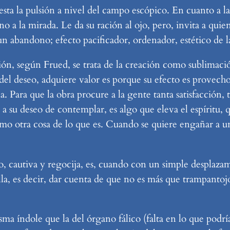
iesta la pulsión a nivel del campo escópico. En cuanto a l
, no a la mirada. Le da su ración al ojo, pero, invita a qu
 un abandono; efecto pacificador, ordenador, estético de l
ión, según Frued, se trata de la creación como sublimaci
del deseo, adquiere valor es porque su efecto es provecho
. Para que la obra procure a la gente tanta satisfacción,
 a su deseo de contemplar, es algo que eleva el espíritu, 
omo otra cosa de lo que es. Cuando se quiere engañar a u
o, cautiva y regocija, es, cuando con un simple desplaza
ella, es decir, dar cuenta de que no es más que trampant
sma índole que la del órgano fálico (falta en lo que podría