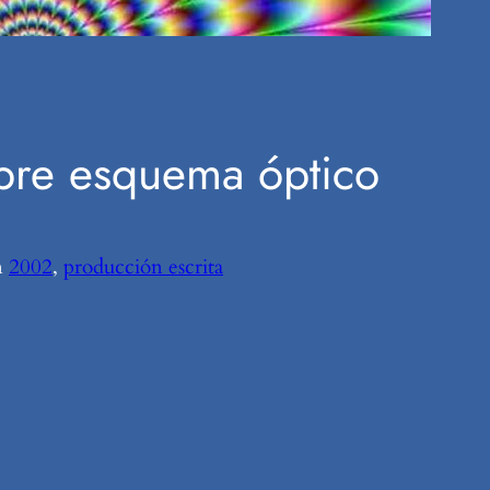
obre esquema óptico
n
2002
, 
producción escrita