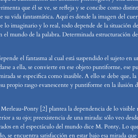
imenta que él se ve, se refleja y se concibe como distint
 su vida fantasmática. Aquí es donde la imagen del cuerp
re lo imaginario y lo real, todo depende de la situación d
n el mundo de la palabra. Determinada estructuración de
depende el fantasma al cual está suspendido el sujeto en un
arse a ella, se convierte en ese objeto puntiforme, ese p
irada se especifica como inasible. A ello se debe que, l
 su propio rasgo evanescente y puntiforme en la ilusión d
Merleau-Ponty [2] plantea la dependencia de lo visible r
erior a su ojo; preexistencia de una mirada: sólo veo des
rados en el espectáculo del mundo dice M. Ponty. Lo que
se encuentra satisfacción en estar bajo esa mirada que 