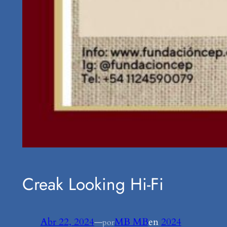
Creak Looking Hi-Fi
Abr 22, 2024
—
MB MB
en
2024
por