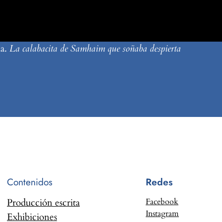
ma.
La calabacita de Samhaim que soñaba despierta
Contenidos
Redes
Producción escrita
Facebook
Instagram
Exhibiciones