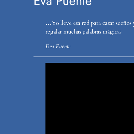
Eva Puente
…Yo lleve esa red para cazar sueños y
regalar muchas palabras mágicas
Eva Puente