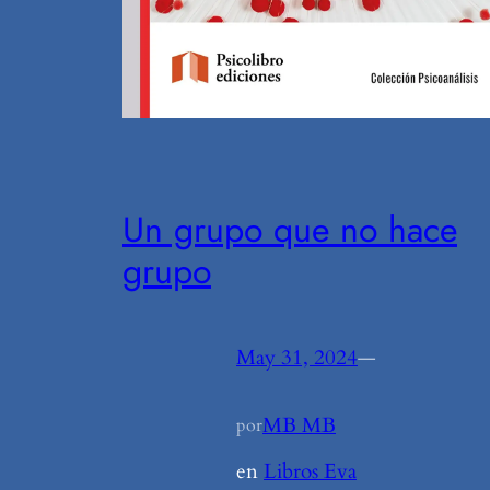
Un grupo que no hace
grupo
May 31, 2024
—
MB MB
por
en
Libros Eva