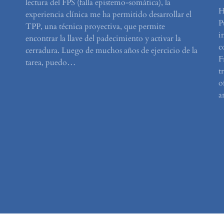
lectura del FPS (falla epistemo-somática), la
H
experiencia clínica me ha permitido desarrollar el
P
TPP, una técnica proyectiva, que permite
i
encontrar la llave del padecimiento y activar la
c
cerradura. Luego de muchos años de ejercicio de la
F
tarea, puedo…
t
o
a