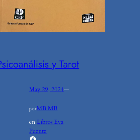
Psicoanálisis y Tarot
May 29, 2024
—
MB MB
por
en
Libros Eva
Puente
Facebook