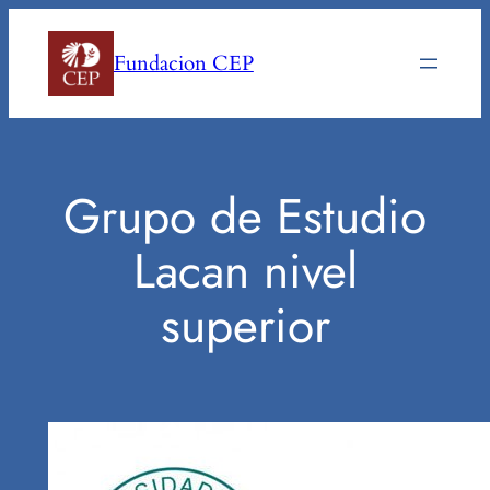
Saltar
al
Fundacion CEP
contenido
Grupo de Estudio
Lacan nivel
superior