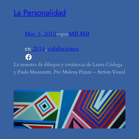
La Personalidad
May 5, 2015
—
MB MB
por
en
2014
, 
exhibiciones
Facebook
La muestra de dibujos y cerámicas de Laura Códega
y Paula Massarutti. Por Malena Pizani – Artista Visual