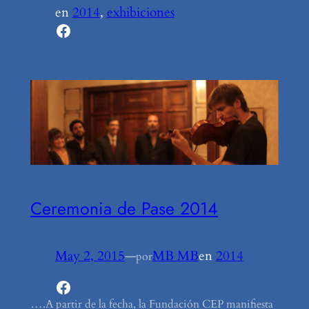
en
2014
, 
exhibiciones
Facebook
Ceremonia de Pase 2014
May 2, 2015
—
MB MB
en
2014
por
Facebook
….A partir de la fecha, la Fundación CEP manifiesta