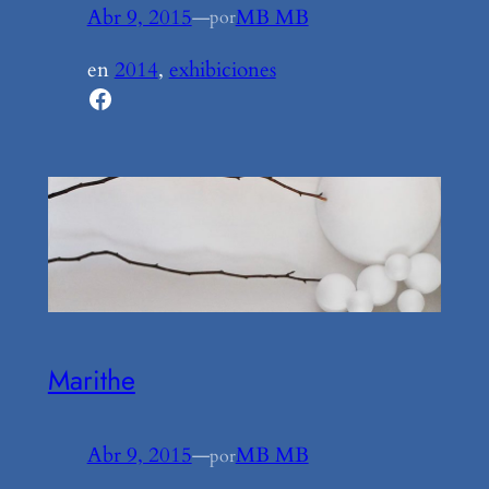
Abr 9, 2015
—
MB MB
por
en
2014
, 
exhibiciones
Facebook
Marithe
Abr 9, 2015
—
MB MB
por