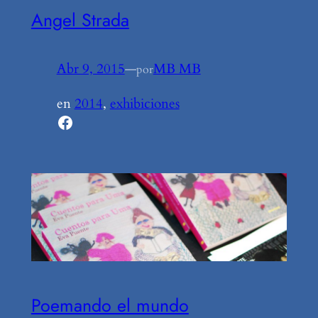
Angel Strada
Abr 9, 2015
—
MB MB
por
en
2014
, 
exhibiciones
Facebook
Poemando el mundo