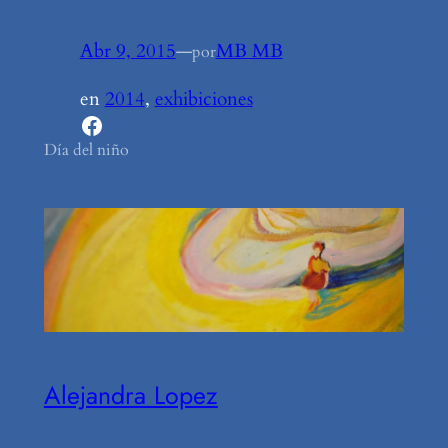
Abr 9, 2015
—
MB MB
por
en
2014
, 
exhibiciones
Facebook
Día del niño
Alejandra Lopez